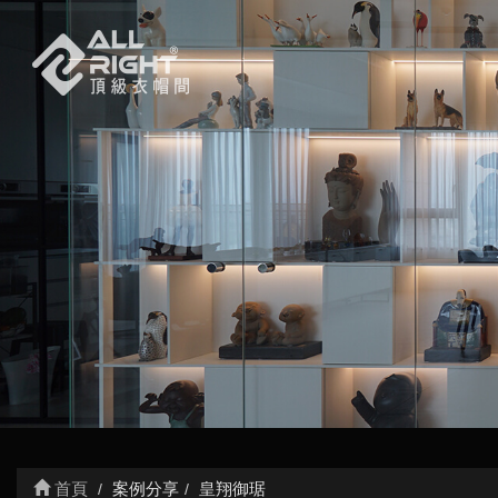
首頁
案例分享
皇翔御琚