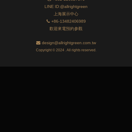
LINE ID:@allrightgreen
上海展示中心
+86-13482406989
歡迎來電預約参觀
design@allrightgreen.com.tw
Copyright © 2024 . All rights reserved.